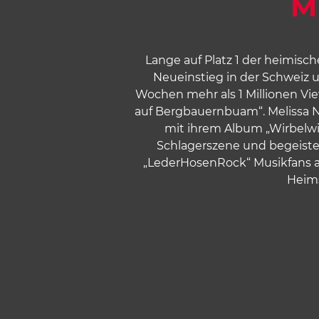
M
7
8
9
Lange auf Platz 1 der heimisc
Neueinstieg in der Schweiz u
10
Wochen mehr als 1 Millionen View
auf Bergbauernbuam“. Melissa
mit ihrem Album „Wirbelwi
Schlagerszene und begeiste
„LederHosenRock“ Musikfans all
Heims